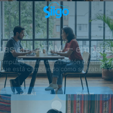
das en LATAM — empezan
e impulsa a más de un millón de empre
que está cambiando cómo se trabaja e
Connect
Vacantes
Más contenido