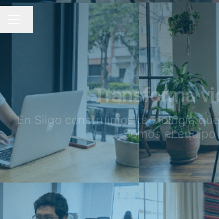
Compartir página
MENÚ DE EMPLEO
Transforma vi
En Siigo construimos tecnología qu
Somos el equipo 