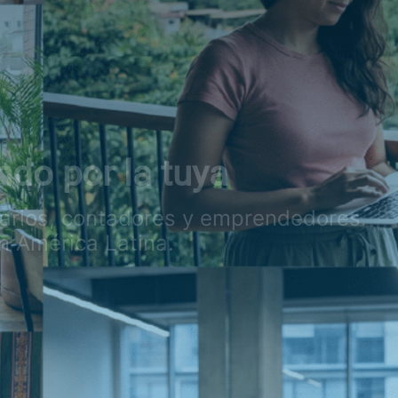
do por la tuya
sarios, contadores y emprendedores.
n América Latina.